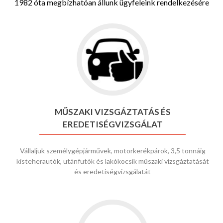
1982 óta megbízhatóan állunk ügyfeleink rendelkezésére
MŰSZAKI VIZSGÁZTATÁS ÉS
EREDETISÉGVIZSGÁLAT
Vállaljuk személygépjárművek, motorkerékpárok, 3,5 tonnáig
kisteherautók, utánfutók és lakókocsik műszaki vizsgáztatását
és eredetiségvizsgálatát