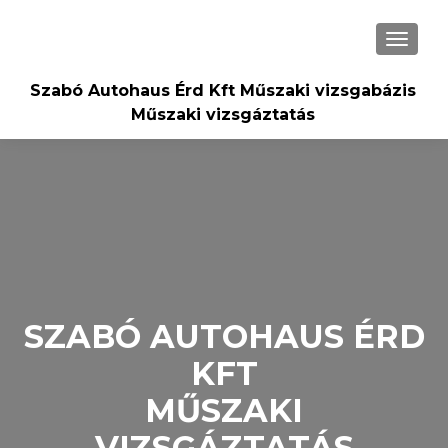
TOGGLE
Szabó Autohaus Érd Kft Műszaki vizsgabázis
Műszaki vizsgáztatás
SZABÓ AUTOHAUS ÉRD
KFT
MŰSZAKI
VIZSGÁZTATÁS