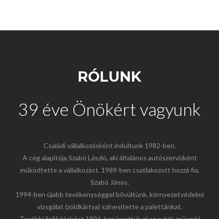
RÓLUNK
39 éve Önökért vagyunk
Családi vállalkozásként indultunk 1982-ben.
A cég alapítója Szabó László, aki általános autószervizként
működtette a vállalkozást. 1989-ben csatlakozott hozzá fia,
Szabó János.
1994-ben újabb tevékenységgel bővültünk, környezetvédelmi
vizsgálat (zöldkártya) színesítette a palettánkat.
További fejlődésként 1996-ban kezdtük el az autók műszaki