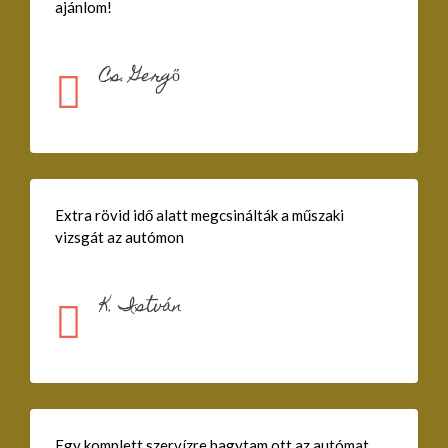
ajánlom!
Cs. Gergő
Extra rövid idő alatt megcsinálták a műszaki
vizsgát az autómon
K. István
Egy komplett szervízre hagytam ott az autómat,