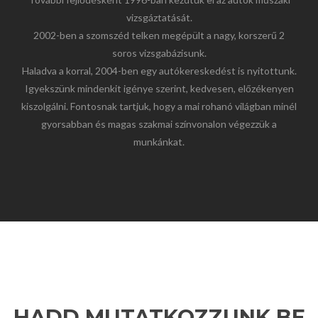
vizsgáztatását.
2002-ben a szomszéd telken megépült a nagy, korszerű 2
soros vizsgabázisunk.
Haladva a korral, 2004-ben egy autókereskedést is nyitottunk.
Igyekszünk mindenkit igénye szerint, kedvesen, előzékenyen
kiszolgálni. Fontosnak tartjuk, hogy a mai rohanó világban minél
gyorsabban és magas szakmai színvonalon végezzük a
munkánkat.
HADD MUTATKOZZUNK BE