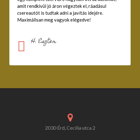
amit rendkívül jó áron végeztek el, ráadásul
csereautót is tudtak adni a javítás idejére.
Maximálisan meg vagyok elégedve!
H. Eszter
2030 Érd, Cecília utca 2