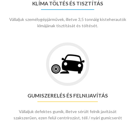
KLÍMA TÖLTÉS ÉS TISZTÍTÁS
Vállaljuk személygépjárművek, illetve 3,5 tonnáig kisteherautók
klmájának tisztítását és töltését.
GUMISZERELÉS ÉS FELNIJAVÍTÁS
Vállaljuk defektes gumik, illetve sérült felnik javítását
szakszerűen, ezen felül centrírozást, téli / nyári gumicserét