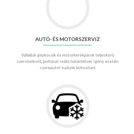
AUTÓ- ÉS MOTORSZERVIZ
Vállaljuk gépkocsik és motorkerékpárok teljeskörű
szervizelését, javítását reális határidővel. Igény esetén
csereautót tudunk biztosítani